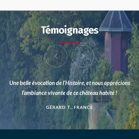
Témoignages
Our daughter (aged 4) loved to follow the visit with
her fancy dress. What a good idea !
MARY AND TIM C., USA