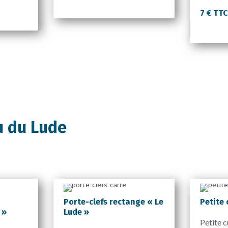
7 € TT
u du Lude
Porte-clefs rectange « Le
Petite 
 »
Lude »
Petite c