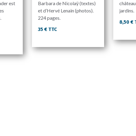
nder est
Barbara de Nicolaÿ (textes)
château
es
et d’Hervé Lenain (photos).
jardins.
.
224 pages.
8,50 €
35 € TTC