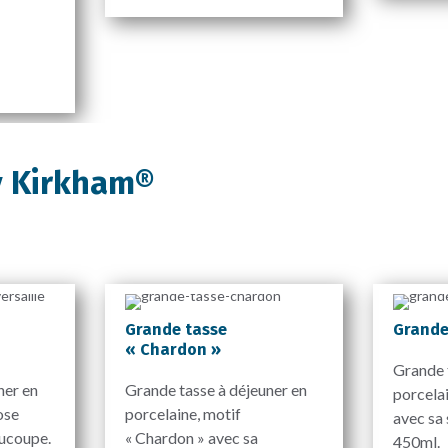
y Kirkham®
Grande tasse
Grande 
« Chardon »
Grande 
ner en
Grande tasse à déjeuner en
porcelai
ose
porcelaine, motif
avec sa
oucoupe.
« Chardon » avec sa
450ml.