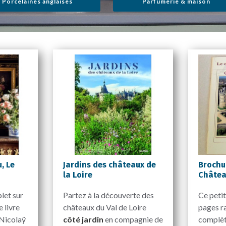
Porcelaines anglaises
Parfumerie & maison
, Le
Jardins des châteaux de
Brochu
la Loire
Châte
let sur
Partez à la découverte des
Ce petit
 livre
châteaux du Val de Loire
pages r
 Nicolaÿ
côté jardin
en compagnie de
complète