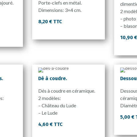
ajouré.
Porte-clefs en métal.
dimentio
Dimensions: 3×4 cm.
2 modèl
– photo
8,20 € TTC
– blaso
10,90 
s.
Dé à coudre.
Dessou
Dés à coudre en céramique.
Dessous
s:
2 modèles:
céramiq
– Château du Lude
Diamèt
– Le Lude
5,00 €
4,60 € TTC