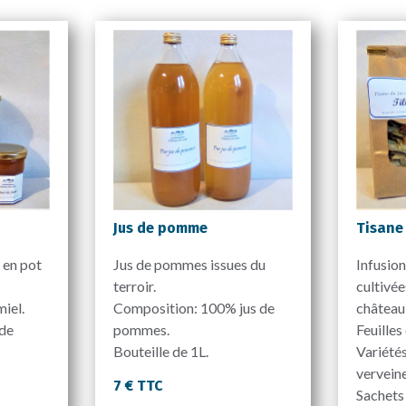
Jus de pomme
Tisane
 en pot
Jus de pommes issues du
Infusion
terroir.
cultivée
iel.
Composition: 100% jus de
château
 de
pommes.
Feuilles
Bouteille de 1L.
Variétés
verveine,
7 € TTC
Sachets