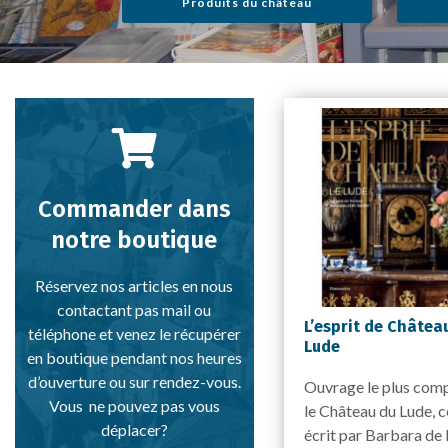
Produits du château
Commander dans
notre boutique
Réservez nos articles en nous
contactant pas mail ou
L’esprit de Château
téléphone et venez le récupérer
Lude
en boutique pendant nos heures
d’ouverture ou sur rendez-vous.
Ouvrage le plus comp
Vous ne pouvez pas vous
le Château du Lude, ce
déplacer?
écrit par Barbara de