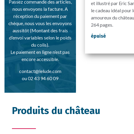
Passez commande des articles,
et illustré par Eric Sa
nous envoyons la facture. A
le cadeau idéal pour l
réception du paiement par
amoureux du château
chèque, nous vous les envoyons
264 pages.
aussitôt (Montant des frais
épuisé
d’envoi variables selon le poids
du colis).
Le paiement en ligne n’est pas
encore accessible.
contact@lelude.com
ou 02 43 94 60 09
Produits du château