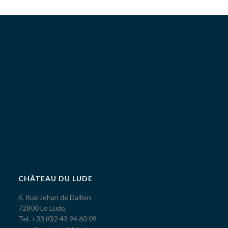
CHÂTEAU DU LUDE
4, Rue Jehan de Daillon
72800 Le Lude,
Tel. +33 (0)2 43 94 60 09