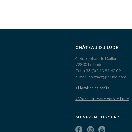
CHÂTEAU DU LUDE
4, Rue Jehan de Daillon
72800 Le Lude,
Tel. +33 (0)2 43 94 60 09
e-mail: contact@lelude.com
>Horaires et tarifs
>Votre itinéraire vers le Lude
SUIVEZ-NOUS SUR :