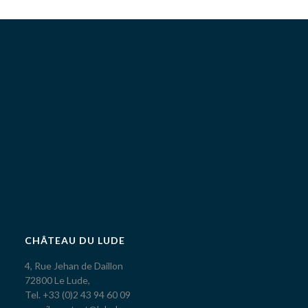
CHÂTEAU DU LUDE
4, Rue Jehan de Daillon
72800 Le Lude,
Tel. +33 (0)2 43 94 60 09