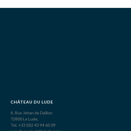
CHÂTEAU DU LUDE
4, Rue Jehan de Daillon
72800 Le Lude,
Tel. +33 (0)2 43 94 60 09