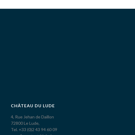
CHÂTEAU DU LUDE
4, Rue Jehan de Daillon
72800 Le Lude,
Tel. +33 (0)2 43 94 60 09