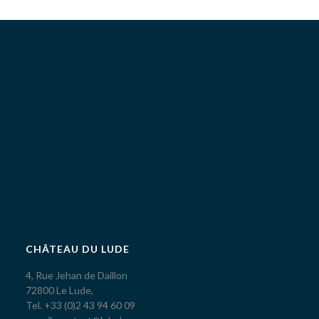
CHÂTEAU DU LUDE
4, Rue Jehan de Daillon
72800 Le Lude,
Tel. +33 (0)2 43 94 60 09