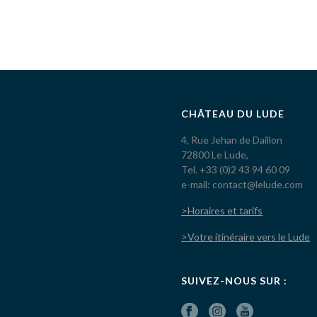
CHÂTEAU DU LUDE
4, Rue Jehan de Daillon
72800 Le Lude,
Tel. +33 (0)2 43 94 60 09
e-mail: contact@lelude.com
>Horaires et tarifs
>Votre itinéraire vers le Lude
SUIVEZ-NOUS SUR :