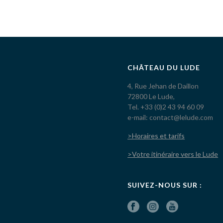
CHÂTEAU DU LUDE
4, Rue Jehan de Daillon
72800 Le Lude,
Tel. +33 (0)2 43 94 60 09
e-mail: contact@lelude.com
>Horaires et tarifs
>Votre itinéraire vers le Lude
SUIVEZ-NOUS SUR :