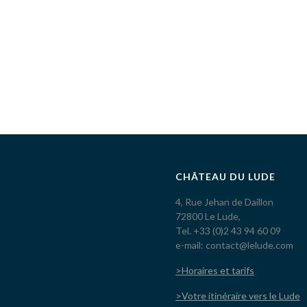
CHÂTEAU DU LUDE
4, Rue Jehan de Daillon
72800 Le Lude,
Tel. +33 (0)2 43 94 60 09
e-mail: contact@lelude.com
>Horaires et tarifs
>Votre itinéraire vers le Lude