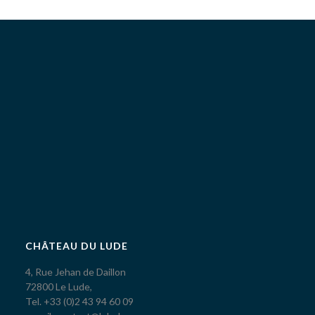
CHÂTEAU DU LUDE
4, Rue Jehan de Daillon
72800 Le Lude,
Tel. +33 (0)2 43 94 60 09