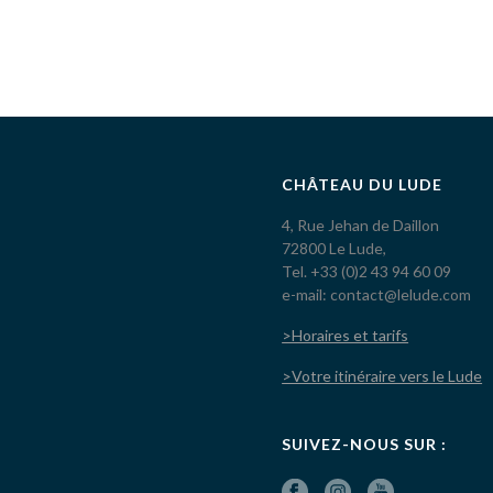
CHÂTEAU DU LUDE
4, Rue Jehan de Daillon
72800 Le Lude,
Tel. +33 (0)2 43 94 60 09
e-mail: contact@lelude.com
>Horaires et tarifs
>Votre itinéraire vers le Lude
SUIVEZ-NOUS SUR :