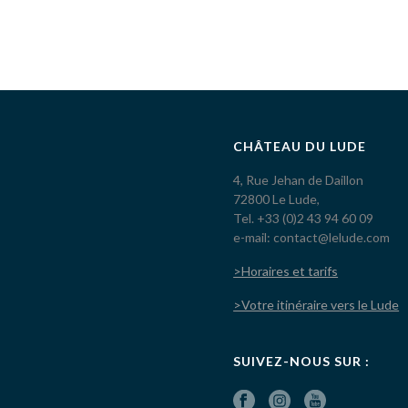
CHÂTEAU DU LUDE
4, Rue Jehan de Daillon
72800 Le Lude,
Tel. +33 (0)2 43 94 60 09
e-mail: contact@lelude.com
>Horaires et tarifs
>Votre itinéraire vers le Lude
SUIVEZ-NOUS SUR :