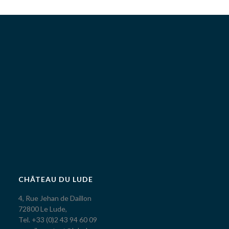
CHÂTEAU DU LUDE
4, Rue Jehan de Daillon
72800 Le Lude,
Tel. +33 (0)2 43 94 60 09