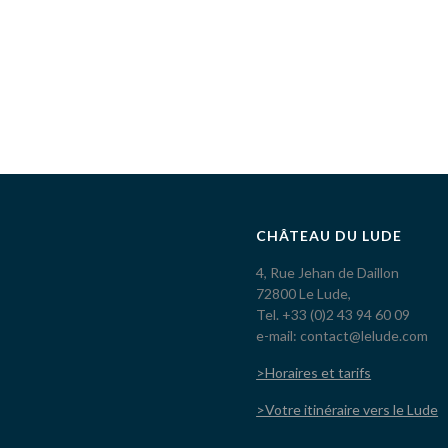
CHÂTEAU DU LUDE
4, Rue Jehan de Daillon
72800 Le Lude,
Tel. +33 (0)2 43 94 60 09
e-mail: contact@lelude.com
>Horaires et tarifs
>Votre itinéraire vers le Lude