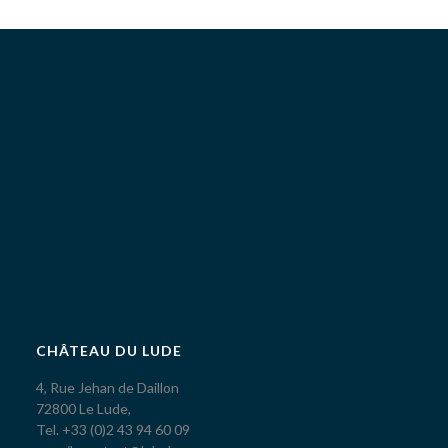
CHÂTEAU DU LUDE
4, Rue Jehan de Daillon
72800 Le Lude,
Tel. +33 (0)2 43 94 60 09