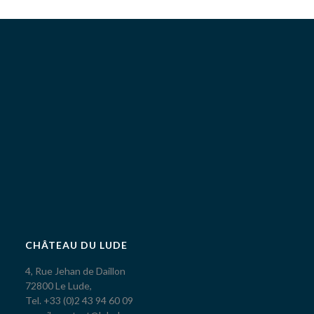
CHÂTEAU DU LUDE
4, Rue Jehan de Daillon
72800 Le Lude,
Tel. +33 (0)2 43 94 60 09