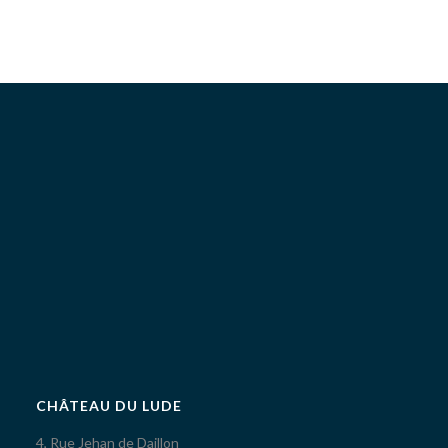
CHÂTEAU DU LUDE
4, Rue Jehan de Daillon