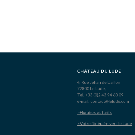
CHÂTEAU DU LUDE
4, Rue Jehan de Daillon
72800 Le Lude,
Tel. +33 (0)2 43 94 60 09
e-mail: contact@lelude.com
>Horaires et tarifs
>Votre itinéraire vers le Lude