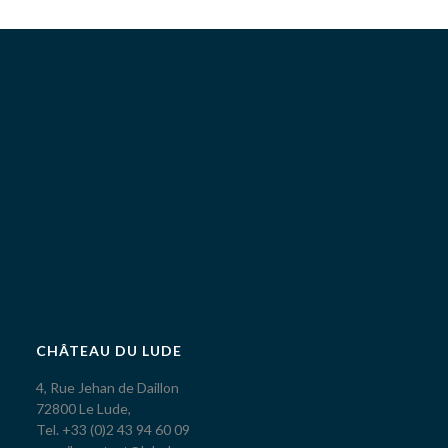
CHÂTEAU DU LUDE
4, Rue Jehan de Daillon
72800 Le Lude,
Tel. +33 (0)2 43 94 60 09