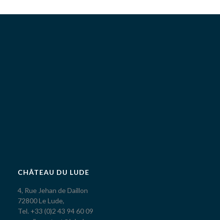
CHÂTEAU DU LUDE
4, Rue Jehan de Daillon
72800 Le Lude,
Tel. +33 (0)2 43 94 60 09