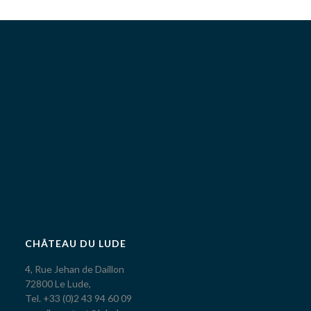
CHÂTEAU DU LUDE
4, Rue Jehan de Daillon
72800 Le Lude,
Tel. +33 (0)2 43 94 60 09