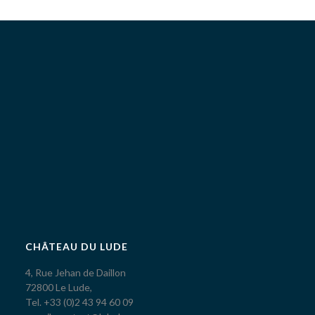
CHÂTEAU DU LUDE
4, Rue Jehan de Daillon
72800 Le Lude,
Tel. +33 (0)2 43 94 60 09