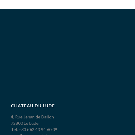
CHÂTEAU DU LUDE
4, Rue Jehan de Daillon
72800 Le Lude,
Tel. +33 (0)2 43 94 60 09