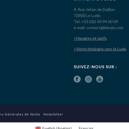
4, Rue Jehan de Daillon
72800 Le Lude,
Tel. +33 (0)2 43 94 60 09
e-mail: contact@lelude.com
>Horaires et tarifs
>Votre itinéraire vers le Lude
SUIVEZ-NOUS SUR :
ns Générales de Vente
-
Newsletter
English
(
Anglais
)
Français