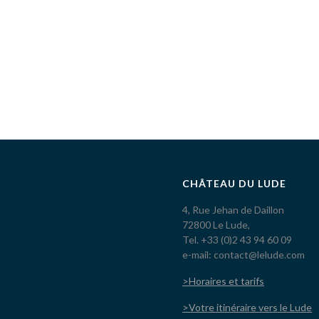
CHÂTEAU DU LUDE
4, Rue Jehan de Daillon
72800 Le Lude,
Tel. +33 (0)2 43 94 60 09
e-mail: contact@lelude.com
>Horaires et tarifs
>Votre itinéraire vers le Lude