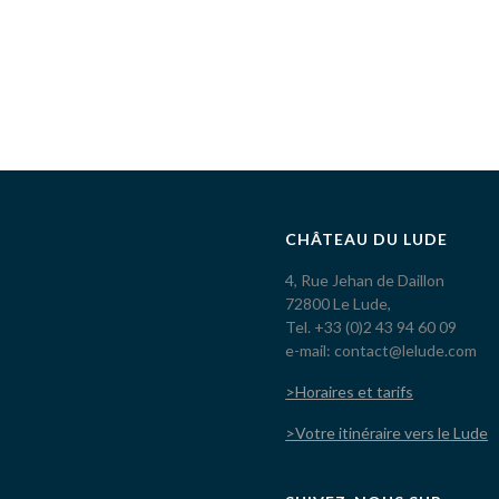
CHÂTEAU DU LUDE
4, Rue Jehan de Daillon
72800 Le Lude,
Tel. +33 (0)2 43 94 60 09
e-mail: contact@lelude.com
>Horaires et tarifs
>Votre itinéraire vers le Lude