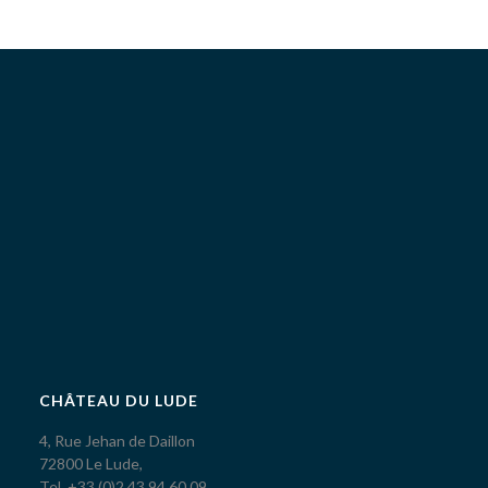
CHÂTEAU DU LUDE
4, Rue Jehan de Daillon
72800 Le Lude,
Tel. +33 (0)2 43 94 60 09