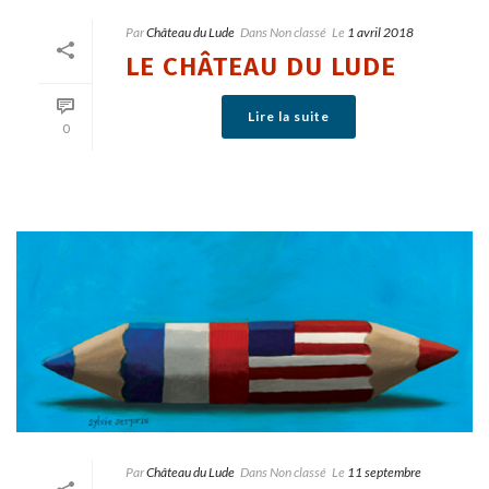
Par
Château du Lude
Dans
Non classé
Le
1 avril 2018
LE CHÂTEAU DU LUDE
Lire la suite
0
Par
Château du Lude
Dans
Non classé
Le
11 septembre