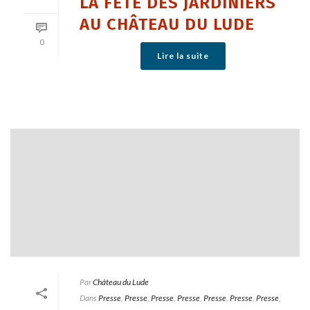
LA FÊTE DES JARDINIERS
AU CHÂTEAU DU LUDE
0
Lire la suite
Par
Château du Lude
Dans
Presse
,
Presse
,
Presse
,
Presse
,
Presse
,
Presse
,
Presse
,