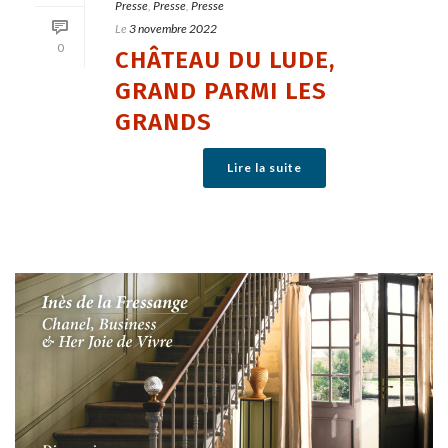
Presse
,
Presse
,
Presse
Le
3 novembre 2022
0
CHÂTEAU DU LUDE,
GRAND PARMI LES
GRANDS
Lire la suite