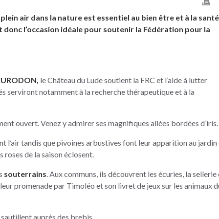
ein air dans la nature est essentiel au bien être et à la santé
t donc l’occasion idéale pour soutenir la Fédération pour la
EURODON,
le Château du Lude soutient la FRC et l’aide à lutter
és serviront notamment à la recherche thérapeutique et à la
ent ouvert. Venez y admirer ses magnifiques allées bordées d’iris.
t l’air tandis que pivoines arbustives font leur apparition au jardin
es roses de la saison éclosent.
es
souterrains
. Aux communs, ils découvrent les écuries, la sellerie 
 leur promenade par Timoléo et son livret de jeux sur les animaux d
 sautillent auprès des brebis.