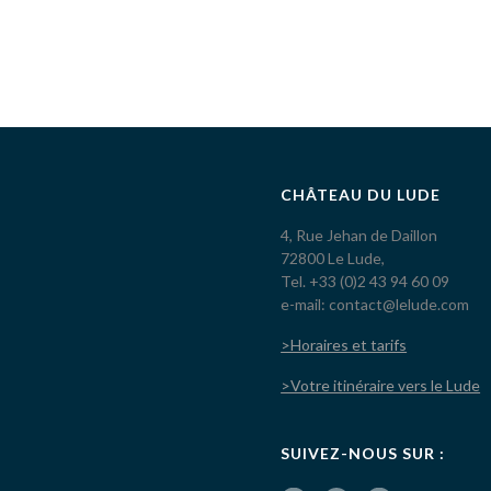
CHÂTEAU DU LUDE
4, Rue Jehan de Daillon
72800 Le Lude,
Tel. +33 (0)2 43 94 60 09
e-mail: contact@lelude.com
>Horaires et tarifs
>Votre itinéraire vers le Lude
SUIVEZ-NOUS SUR :