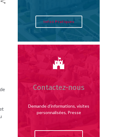
Infos Pratiques
Contactez-nous
 de
Demande d'informations, visites
et
personnalisées, Presse
u
Contactez-nous