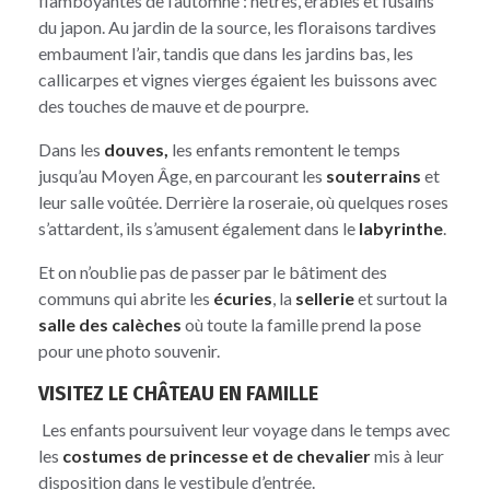
flamboyantes de l’automne : hêtres, érables et fusains
du japon. Au jardin de la source, les floraisons tardives
embaument l’air, tandis que dans les jardins bas, les
callicarpes et vignes vierges égaient les buissons avec
des touches de mauve et de pourpre.
Dans les
douves,
les enfants remontent le temps
jusqu’au Moyen Âge, en parcourant les
souterrains
et
leur salle voûtée. Derrière la roseraie, où quelques roses
s’attardent, ils s’amusent également dans le
labyrinthe
.
Et on n’oublie pas de passer par le bâtiment des
communs qui abrite les
écuries
, la
sellerie
et surtout la
salle des calèches
où toute la famille prend la pose
pour une photo souvenir.
VISITEZ LE CHÂTEAU EN FAMILLE
Les enfants poursuivent leur voyage dans le temps avec
les
costumes de princesse et de chevalier
mis à leur
disposition dans le vestibule d’entrée.