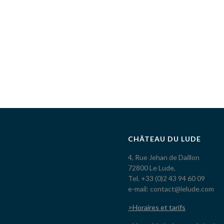
CHÂTEAU DU LUDE
4, Rue Jehan de Daillon
72800 Le Lude,
Tel. +33 (0)2 43 94 60 09
e-mail: contact@lelude.com
>Horaires et tarifs