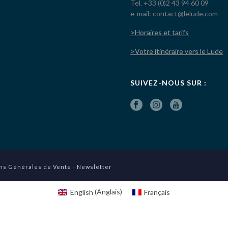
Tel. +33 (0)2 43 94 60 09
e-mail: contact@lelude.com
>Horaires et tarifs
>Votre itinéraire vers le Lude
SUIVEZ-NOUS SUR :
ns Générales de Vente
-
Newsletter
English
(
Anglais
)
Français