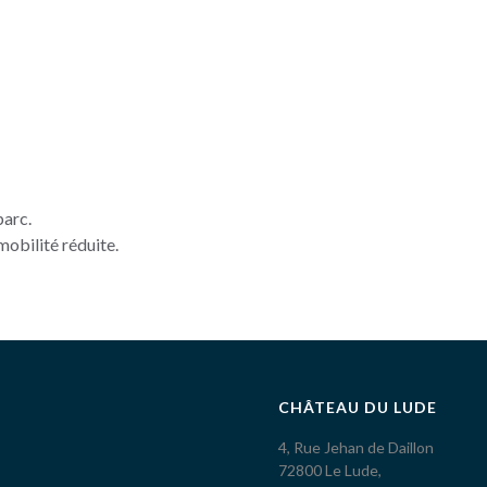
parc.
mobilité réduite.
CHÂTEAU DU LUDE
4, Rue Jehan de Daillon
72800 Le Lude,