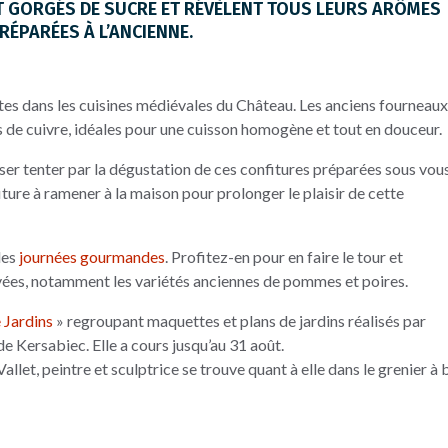
NT GORGÉS DE SUCRE ET RÉVÈLENT TOUS LEURS ARÔMES
RÉPARÉES À L’ANCIENNE.
ites dans les cuisines médiévales du Château. Les anciens fourneaux
es de cuivre, idéales pour une cuisson homogène et tout en douceur.
ser tenter par la dégustation de ces confitures préparées sous vou
iture à ramener à la maison pour prolonger le plaisir de cette
des
journées gourmandes
. Profitez-en pour en faire le tour et
ivées, notamment les variétés anciennes de pommes et poires.
 Jardins
» regroupant maquettes et plans de jardins réalisés par
e Kersabiec. Elle a cours jusqu’au 31 août.
llet, peintre et sculptrice se trouve quant à elle dans le grenier à b