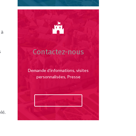
 à
Contactez-nous
s
Demande d'informations, visites
personnalisées, Presse
Contactez-nous
lé.