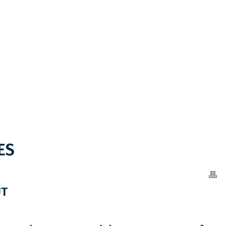
ES
ÛT