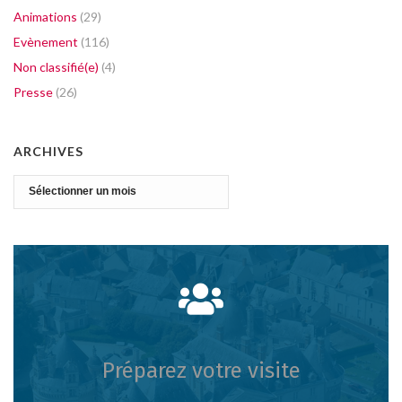
Animations
(29)
Evènement
(116)
Non classifié(e)
(4)
Presse
(26)
ARCHIVES
Archives
Préparez votre visite