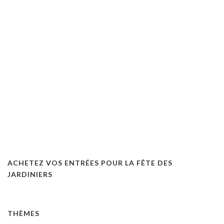
Pour découvrir
le château du Lude et ses jardins,
les visites en groupe sont
possibles toute l
ACHETEZ VOS ENTRÉES POUR LA FÊTE DES
JARDINIERS
THÈMES