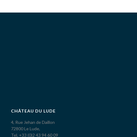
CHÂTEAU DU LUDE
4, Rue Jehan de Daillon
72800 Le Lude,
Tel. +33 (0)2 43 94 60 09