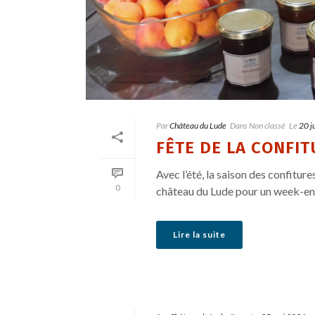
Par
Château du Lude
Dans
Non classé
Le
20 j
FÊTE DE LA CONFITU
Avec l’été, la saison des confitur
0
château du Lude pour un week-end 
Lire la suite