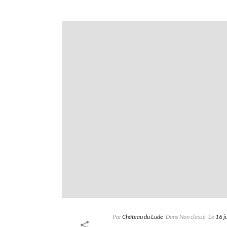
Par
Château du Lude
Dans
Non classé
Le
16 j