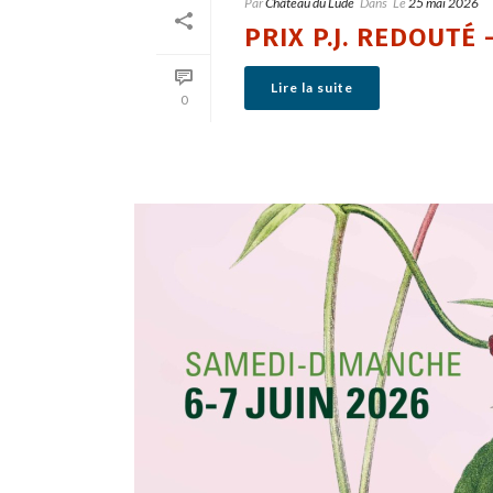
Par
Château du Lude
Dans
Le
25 mai 2026
PRIX P.J. REDOUTÉ
Lire la suite
0