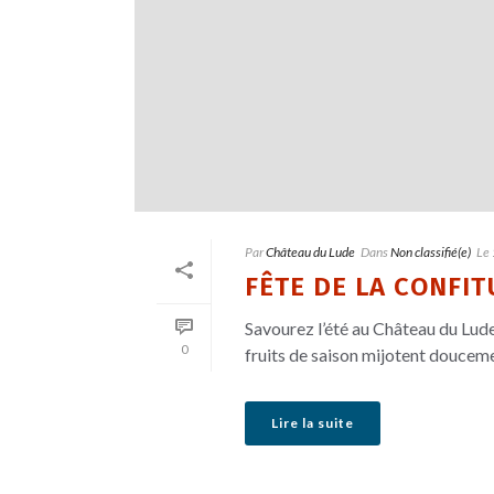
Par
Château du Lude
Dans
Non classifié(e)
Le
FÊTE DE LA CONFIT
Savourez l’été au Château du Lude 
0
fruits de saison mijotent doucemen
Lire la suite