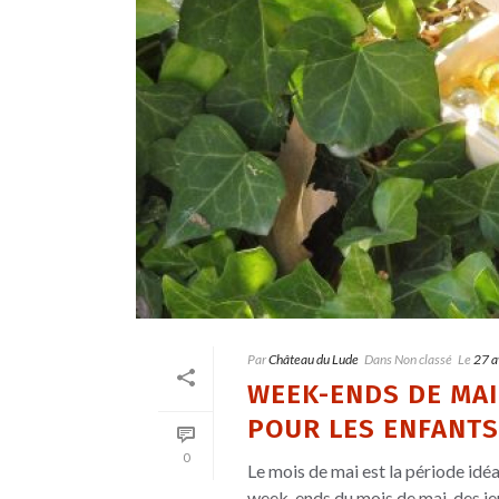
Par
Château du Lude
Dans
Non classé
Le
27 a
WEEK-ENDS DE MAI:
POUR LES ENFANTS
0
Le mois de mai est la période idéa
week-ends du mois de mai, des jeux