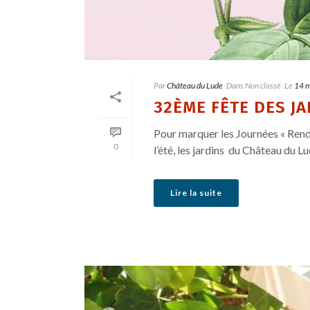
Par
Château du Lude
Dans
Non classé
Le
14 
32ÈME FÊTE DES JAR
Pour marquer les Journées « Rende
0
l’été, les jardins du Château du Lu
Lire la suite